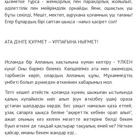
қызметке тұрса - жемқорлық пен парақорлық жойылып,
әділеттілік пен мейірімділік орнайды. Яғни, ошақтың үш
бұты секілді, Мешіт, мектеп, аурухана қоғамның үш тағаны!
Егер бұлардың бірі саптан шықса - нағыз қасірет сол!
АТА ДІНГЕ ҚҰРМЕТ – ҰРПАҒЫНА НЫҒМЕТ!
Исламда бір Алланың хақтығына күмән келтіру - ҮЛКЕН
күнә! Оны бәріміз білеміз. Көпшілігіміз ата мен әжеміздің
тәрбиесін көріп, олардың Алланың құлы, Мұхаммедтің
үмбеті болып дүниеден өткенінен хабарымыз мол.
Тіпті кешегі атейстік қоғамда күннің шыжыған ыстығында
қалың күпәйкесін киіп алып (күн өткізбеу үшін) ораза
ұстаған шалдарды көрдік. Бес уақыт намазын қаза етпей,
ұзақ сапарға шықса беліне "ақиреттік кебінін орап алып",
ажал оғының кез келген мезетте жетеріне белді бекем
буып өткені де таңдай қақтырар тақуалық емей не? Неткен
қайсар, иманы бекем жандар еді...