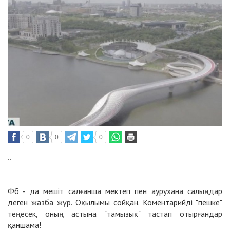
0
0
0
..
Фб - да мешіт салғанша мектеп пен аурухана салыңдар
деген жазба жүр. Оқылымы сойқан. Коментарийді "пешке"
теңесек, оның астына "тамызық" тастап отырғандар
қаншама!