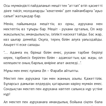
Осы мүмкіндікті пайдаланып мешіттен "аттап" өтіп қасиетті
дінге тиісіп, молдаларды "кекетемін" деп пайғамбарға "ауыз
салып" жатқандар бар.
Менің пайымымда мешіттің өз орны, аурухана мен
мектептің өз тұғыры бар. Мешіт - рухани орталық. Ол жер
жақсылықты, имандылықты, ізгілікті насихаттайды. Бас жар,
көз шығар демейді. Оқуға, терең білім алуға уағыздайды.
Ахыретті еске салады.
".... Адамға ең бірінші білім емес, рухани тәрбие берілуі
керек, тәрбиесіз берілген білім - адамзаттың қас жауы, ол
келешекте оның барлық өміріне апат әкеледі...".
Мұны мен емес ғұлама Әл – Фараби айтыпты.
Мектеп пен аурухана тән мен жанның азығы. Қажеттілік.
Бұларсыз дамыған елдердің қатарынан көріну мүмкін емес.
Сондықтан мектеп пен аурухана көптеп салынса нұр үстіне
нұр!
Ал мектеп пен ауруханаға имандылық бойына сіңген бала