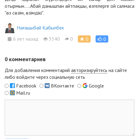
отырмын.....Абай данышпан айтпақшы, өзгелерге ой салмаса
"өз сөзім, өзімдікі".
Нағашыбай Қабылбек
6 лет назад
3540
0
0
0
0
комментариев
Для добавления комментарий
авторизируйтесь
на сайте
либо войдите через социальную сеть
Facebook
ВКонтакте
Google
Mail.ru