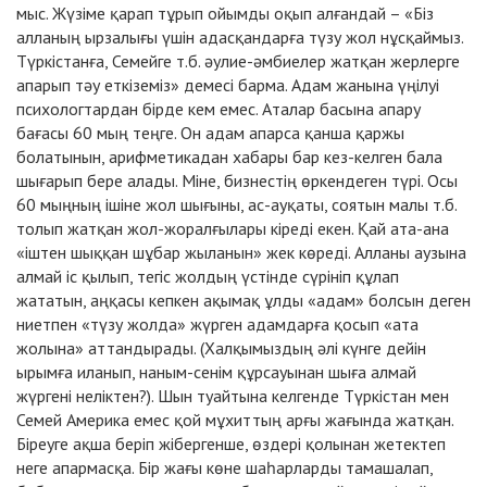
мыс. Жүзіме қарап тұрып ойымды оқып алғандай – «Біз
алланың ырзалығы үшін адасқандарға түзу жол нұсқаймыз.
Түркістанға, Семейге т.б. әулие-әмбиелер жатқан жерлерге
апарып тәу еткіземіз» демесі барма. Адам жанына үңілуі
психологтардан бірде кем емес. Аталар басына апару
бағасы 60 мың теңге. Он адам апарса қанша қаржы
болатынын, арифметикадан хабары бар кез-келген бала
шығарып бере алады. Міне, бизнестің өркендеген түрі. Осы
60 мыңның ішіне жол шығыны, ас-ауқаты, соятын малы т.б.
толып жатқан жол-жоралғылары кіреді екен. Қай ата-ана
«іштен шыққан шұбар жыланын» жек көреді. Алланы аузына
алмай іс қылып, тегіс жолдың үстінде сүрініп құлап
жататын, аңқасы кепкен ақымақ ұлды «адам» болсын деген
ниетпен «түзу жолда» жүрген адамдарға қосып «ата
жолына» аттандырады. (Халқымыздың әлі күнге дейін
ырымға иланып, наным-сенім құрсауынан шыға алмай
жүргені неліктен?). Шын туайтына келгенде Түркістан мен
Семей Америка емес қой мұхиттың арғы жағында жатқан.
Біреуге ақша беріп жібергенше, өздері қолынан жетектеп
неге апармасқа. Бір жағы көне шаһарларды тамашалап,