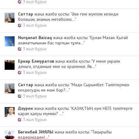
3 жыл бұрын
Cаттар
жаңа жазба қосты: "Әке гені жүктілік кезінде
болашақ ананың метаболиз..."
3 жыл бұрын
Nurqanat Baizaq
жаңа жазба қосты: "Ерлан Мазан: Қытай
азаматтығынан бас тартқан тұлға..."
3 жыл бұрын
Ернар Елмуратов
жаңа жазба қосты: "У меня украли
деньги, отданные мне на хранение. Яв..."
3 жыл бұрын
Cаттар
жаңа жазба қосты: "Мәди Сырымбет: Тәліптермен
кездесудің не мәні бар?..."
3 жыл бұрын
Дәурен
жаңа жазба қосты: "ҚАЗАҚТЫҢ күні НЕГЕ тәліптерге
қарап қалуы мүмкін? ..."
3 жыл бұрын
Бөгенбай ЗИЯЛЫ
жаңа жазба қосты: "Тақырыбы
өздеріңізден!..."