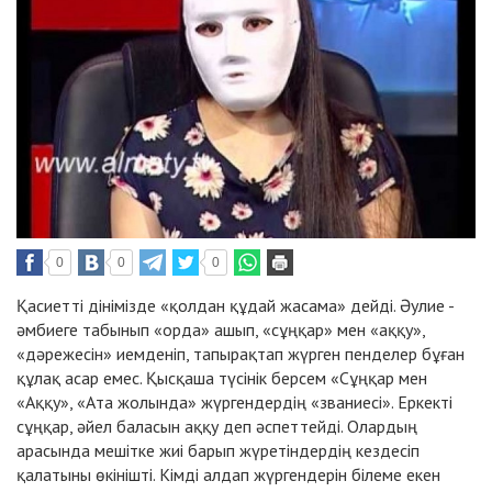
0
0
0
Қасиетті дінімізде «қолдан құдай жасама» дейді. Әулие -
әмбиеге табынып «орда» ашып, «сұңқар» мен «аққу»,
«дәрежесін» иемденіп, тапырақтап жүрген пенделер бұған
құлақ асар емес. Қысқаша түсінік берсем «Сұңқар мен
«Аққу», «Ата жолында» жүргендердің «званиесі». Еркекті
сұңқар, әйел баласын аққу деп әспеттейді. Олардың
арасында мешітке жиі барып жүретіндердің кездесіп
қалатыны өкінішті. Кімді алдап жүргендерін білеме екен