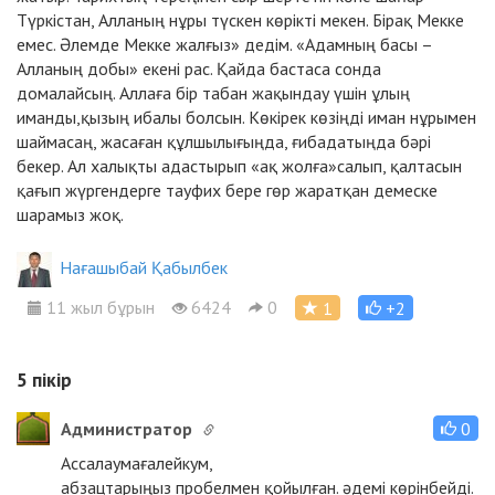
Түркістан, Алланың нұры түскен көрікті мекен. Бірақ Мекке
емес. Әлемде Мекке жалғыз» дедім. «Адамның басы –
Алланың добы» екені рас. Қайда бастаса сонда
домалайсың. Аллаға бір табан жақындау үшін ұлың
иманды,қызың ибалы болсын. Көкірек көзіңді иман нұрымен
шаймасаң, жасаған құлшылығыңда, ғибадатыңда бәрі
бекер. Ал халықты адастырып «ақ жолға»салып, қалтасын
қағып жүргендерге тауфих бере гөр жаратқан демеске
шарамыз жоқ.
Нағашыбай Қабылбек
11 жыл бұрын
6424
0
1
+2
5
пікір
Администратор
0
Ассалаумағалейкум,
абзацтарыңыз пробелмен қойылған. әдемі көрінбейді.