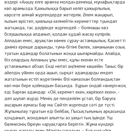
өздері. «Аңқау елге арамза молда»демекші, мұнафықтарда
көп арамызда. Қажылыққа барып келіп қажырлылық
көрсете алмай жүргендерде жетерлік. Әлем жаңарып,
ғылым өрістеп, қиялыңа келмейтін кереметтер туындап
жатқанда, тас дәуірінде жүргендей – болмашы көз
бсяушылыққа алданып, қолдан құдай жасау күпірлік.
Алладан емес, аруақтан көмек сұрау-астамшылық. Қасиетті
дініміз ерекше дарынды, тума-бітімі бөлек, заманынан озық
туатын адамдар болатынын жоққа шығармайды. Алайда,
біз олардың Алланың ұлы емес, құлы екенін есте
ұстағанымыз абзал. Енді негізгі әңгімеме көшейін. Таныс бір
әйелдің үйінен орда ашып, сырқат адамдарды емдеп
жататынын естіп жүретінмін. Өзі намазхан болғандықтан
көп мән бере қоймадым басында. Бұрын ондай «өнері»жоқ
еді. Барған адамдар: «Ой, керемет екен, көріпкел екен», -
деп шулап жүрді. Менің де пенделігім ұстап, бір баруға
аңсарым аумасы бар ма. Сөйтіп жүргенде сәті де түсті.
Жұпынылау тұратын еді бейбақ. Пысықтығының арқасында
қоңданып, жонданып алыпты аз уақыттың ішінде. Үш
бөлмесінің біреуін «аруақтарға беріпті». Жұма күндері
шырақ жағады екен. Мәнісін сұрадым. – Бұл күні үйге