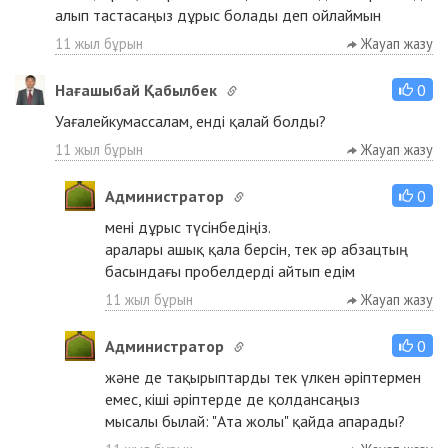
алып тастасаңыз дұрыс болады деп ойлаймын
11 жыл бұрын
Жауап жазу
Нағашыбай Қабылбек
0
Уағалейкумассалам, енді қалай болды?
11 жыл бұрын
Жауап жазу
Администратор
0
мені дұрыс түсінбедіңіз.
аралары ашық қала берсін, тек әр абзацтың
басындағы пробелдерді айтып едім
11 жыл бұрын
Жауап жазу
Администратор
0
және де тақырыптарды тек үлкен әріптермен
емес, кіші әріптерде де қолдансаңыз
мысалы былай: "Ата жолы" қайда апарады?