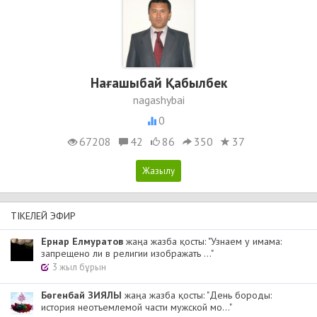
Нағашыбай Қабылбек
nagashybai
0
67208
42
86
350
37
ТІКЕЛЕЙ ЭФИР
Ернар Елмуратов
жаңа жазба қосты: "Узнаем у имама:
запрещено ли в религии изображать ..."
3 жыл бұрын
Бөгенбай ЗИЯЛЫ
жаңа жазба қосты: "День бороды:
история неотъемлемой части мужской мо..."