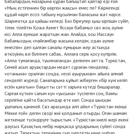
бабалардың мазарына құран бағыштап қайтар еді ғой.
«Мың естігеннен бір көрген жақсы» емес пе? Көрінгенді
құдай көріп ессіз табыну мұсылман баласына жат нәрсе.
Шариғатқа да қайшы келеді. Баз біреулер қыш кірпішін сүйіп,
тілек тілейтін Қожа Ахмет Яссауи бабамыз сөз жоқ әулие
кісі. Алла ерекше жаратқан жан. Алайда, осы Иассауи
бабамыздың «пайғамбар жасына келдім, одан әулие
емеспін» деп қалған саналы ғұмырын жер астында
өткізуінің өзі білгенге сабақ.. Аллаға серік қосу күпірлік.
«Алла тумағанда, туылмағанда» делінген аятта. Түркістан,
Семей асып аруақтардан медет сұраған пенделер,
«отанына» оралған соңда, «ескі ауыруынан» айыға алмай
сенделіп жүреді. Саналарына құйып жіберген «бір күні келіп
есігін қағатын» бақытты сәтті зарыға күтеді бишаралар.
Сарғая күткен сағым күн «уысына» түспеген соң, баяғы
серілігіне қайта басатындар өте көп. Сонда шыққан
ұшпағың қәнекей. Сөз арасында әлгі әйел «Түркістан екінші
Мекке ғой» деген сөзді жиі қолданып отырды. Оған шамам
жеткенше түсіндіруге тырыстым. «Түркістан киелі жері екені
даусыз. Қазақтың небір марқасқа ұлдарының сүйегі сонда
жатыр. Тарихтың тереңінен сыр шертетін көне шаһар