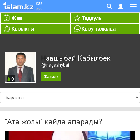
қаз
рус
Жаңа
Таңдаулы
Қызықты
Қызу талқыда
Нағашыбай Қабылбек
@nagashybai
0
"Ата жолы" қайда апарады?