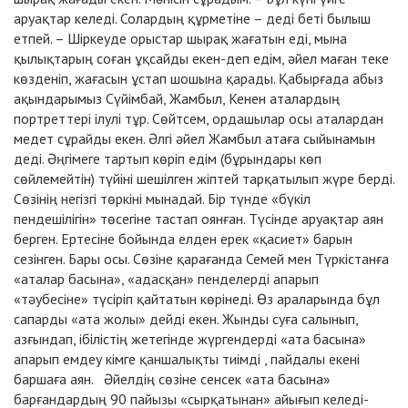
аруақтар келеді. Солардың құрметіне – деді беті былыш
етпей. – Шіркеуде орыстар шырақ жағатын еді, мына
қылықтарың соған ұқсайды екен-деп едім, әйел маған теке
көзденіп, жағасын ұстап шошына қарады. Қабырғада абыз
ақындарымыз Сүйімбай, Жамбыл, Кенен аталардың
портреттері ілулі тұр. Сөйтсем, ордашылар осы аталардан
медет сұрайды екен. Әлгі әйел Жамбыл атаға сыйынамын
деді. Әңгімеге тартып көріп едім (бұрындары көп
сөйлемейтін) түйіні шешілген жіптей тарқатылып жүре берді.
Сөзінің негізгі төркіні мынадай. Бір түнде «бүкіл
пендешілігін» төсегіне тастап оянған. Түсінде аруақтар аян
берген. Ертесіне бойында елден ерек «қасиет» барын
сезінген. Бары осы. Сөзіне қарағанда Семей мен Түркістанға
«аталар басына», «адасқан» пенделерді апарып
«тәубесіне» түсіріп қайтатын көрінеді. Өз араларында бұл
сапарды «ата жолы» дейді екен. Жынды суға салынып,
азғындап, ібілістің жетегінде жүргендерді «ата басына»
апарып емдеу кімге қаншалықты тиімді , пайдалы екені
баршаға аян. Әйелдің сөзіне сенсек «ата басына»
барғандардың 90 пайызы «сырқатынан» айығып келеді-