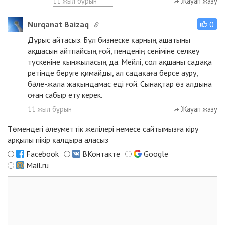
11 жыл бұрын
Жауап жазу
Nurqanat Baizaq
0
Дұрыс айтасыз. Бұл бизнеске қарның ашатыны
ақшасын айтпайсың ғой, пенденің сеніміне селкеу
түскеніне қынжыласың да. Мейлі, сол ақшаны садақа
ретінде беруге қимайды, ал садақаға берсе ауру,
бәле-жала жақындамас еді ғой. Сынақтар өз алдына
оған сабыр ету керек.
11 жыл бұрын
Жауап жазу
Төмендегі әлеуметтік желілері немесе сайтымызға
кіру
арқылы пікір қалдыра аласыз
Facebook
ВКонтакте
Google
Mail.ru