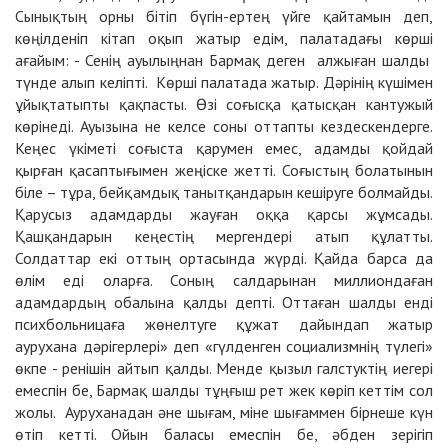
Сынықтың орны бітіп бүгін-ертең үйге қайтамын деп,
көңілденіп кітап оқып жатыр едім, палатадағы көрші
ағайым: - Сенің ауылыңнан Бармақ деген алжыған шалды
түнде алып келіпті. Көрші палатада жатыр. Дәрінің күшімен
ұйықтатыпты қақпасты. Өзі соғысқа қатысқан кантужый
көрінеді. Ауызына не келсе соны оттапты кездескендерге.
Кеңес үкіметі соғыста қарумен емес, адамды қойдай
қырған қасаптығымен жеңіске жетті. Соғыстың болатынын
біле – тұра, бейқамдық танытқандарын кешіруге болмайды.
Қарусыз адамдарды жауған оққа қарсы жұмсады.
Қашқандарын кеңестің мергендері атып құлатты.
Солдаттар екі оттың ортасында жүрді. Қайда барса да
өлім еді оларға. Соның салдарынан миллиондаған
адамдардың обалына қалды депті. Оттаған шалды енді
психбольницаға жөнелтуге құжат дайындап жатыр
аурухана дәрігерлері» деп «гүлденген социализмнің түлегі»
өкпе - ренішін айтып қалды. Менде қызыл галстуктің иегері
емеспін бе, Бармақ шалды тұңғыш рет жек көріп кеттім сол
жолы. Ауруханадан әне шығам, міне шығаммен бірнеше күн
өтіп кетті. Ойын баласы емеспін бе, әбден зерігіп