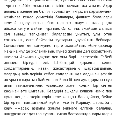
тұрған кейбірі «нысанаға» ілігіп «құлап жататын». Ақыр
аяғында жеңілетіні белгілі «соғыста» «мұздай қаруланған»
жеңімпаз кеңес үкіметінің балалары, фашист болғылары
келмей «қаруларынан бас тартып», жаумен жалаң қол
айқаса кетуге дайын тұратын. Ол ол ма, «майдан даласы
сәл тыныш тапқанда» балаларды ұйытып, ұлы отан
соғысының елге беймәлім тұстарын қаузайтын бейшара.
Сонысымен де коммунисттерге жақпайтын. Әкім-қаралар
маңына мүлде жоламайтын. Күйесі жұғады деп қорықты-ау
шамасы. Алжыған қақпас деп оны бәрі шеттететін. Себебі
әңгімесі біртүрлі еді. Шыбындай қырылған кеңес
солдаттарының, қазақ жасақтарының шарасыздығын,
олардың өлімдерінің себеп-салдарын көз алдынан өткізіп
ах ұрып отыратын байғұс шал. Бала біткен ауыздарынан суы
ағып тыңдағанымен, үлкендер жағы қолын бір сілтеп
қасынан өте шығатын. Көздерін ашқалы қашқан неміс пен
қуған кеңес әскерін көріп келе жатқан балақайлар, бейне
бір ертегі тыңдағандай күйге түсетін. Қоршау, штрафбат,
қару –жарақ аздығы жайлы әңгімеге еліткен балалар,
ашқұрсақ солдаттар туралы хиқая басталғанда қарындары