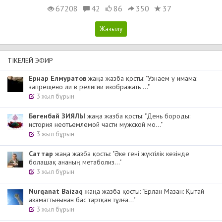
67208
42
86
350
37
ТІКЕЛЕЙ ЭФИР
Ернар Елмуратов
жаңа жазба қосты: "Узнаем у имама:
запрещено ли в религии изображать ..."
3 жыл бұрын
Бөгенбай ЗИЯЛЫ
жаңа жазба қосты: "День бороды:
история неотъемлемой части мужской мо..."
3 жыл бұрын
Cаттар
жаңа жазба қосты: "Әке гені жүктілік кезінде
болашақ ананың метаболиз..."
3 жыл бұрын
Nurqanat Baizaq
жаңа жазба қосты: "Ерлан Мазан: Қытай
азаматтығынан бас тартқан тұлға..."
3 жыл бұрын