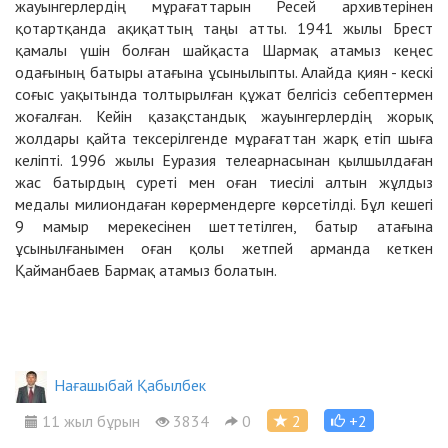
жауынгерлердің мұрағаттарын Ресей архивтерінен
қотартқанда ақиқаттың таңы атты. 1941 жылы Брест
қамалы үшін болған шайқаста Шармақ атамыз кеңес
одағының батыры атағына ұсынылыпты. Алайда қиян - кескі
соғыс уақытында толтырылған құжат белгісіз себептермен
жоғалған. Кейін қазақстандық жауынгерлердің жорық
жолдары қайта тексерілгенде мұрағаттан жарқ етіп шыға
келіпті. 1996 жылы Еуразия телеарнасынан қылшылдаған
жас батырдың суреті мен оған тиесілі алтын жұлдыз
медалы милиондаған көрермендерге көрсетілді. Бұл кешегі
9 мамыр мерекесінен шеттетілген, батыр атағына
ұсынылғанымен оған қолы жетпей арманда кеткен
Қайманбаев Бармақ атамыз болатын.
Нағашыбай Қабылбек
11 жыл бұрын
3834
0
2
+2