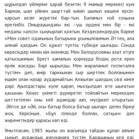
шұрылдап үйлеріне қарай безетін. 9 мамыр мерекесі күні
Бармақ шал үйінен шырттай киініп шығып көшені ерсіл-
қарсыл кезіп жүретіні бар-тын. Баламыз ғой соңына
еретінбіз. Омырауындағы екі –үш ордені мен бір - екі
медальі «әлсіз» сыңғырлап қоятын. Кездескендердің бәріне
«Мен совет одағының батырына ұсынылғанмын. Әттең, ала
алмай қалдым. Ол құжат түптің түбінде шығады. Сонда
көресіңдер менің кім екенімді. Мен Белоруссияны азат етуге
қатысқанмын. Брест қамалын қорғауда біздің рота ерен
ерлік жасады. Бәрі қырылды. Мен жараланып госпиталға
түстім» деп, өмір тарихынан сыр шертпек болғанымен
ешкім оған назар аудармайтын. Алжыған шалдың сөзі кімге
дәрі. Ауылдастары күле қарап, мысқылдап өте шығатын
қасынан. Кеңес үкіметі дүркіретіп тойлайтын мерекеден
шеттетілген оны кей адамдар аяп, мүсіркеп отыратын.
Әйтсе де «Әй, осы батыр болса батыр шығар» деген біреуі
жоқ. Керісінше, «Бұл пленде болған, сатқын» деп
жиренетіндер қарасы көп еді.
Ұмытпасам, 1985 жылы он жасымда тайдан құлап аяғым
сынып, аудандық ауруханаға түстім. Қарашаның кезі еді.