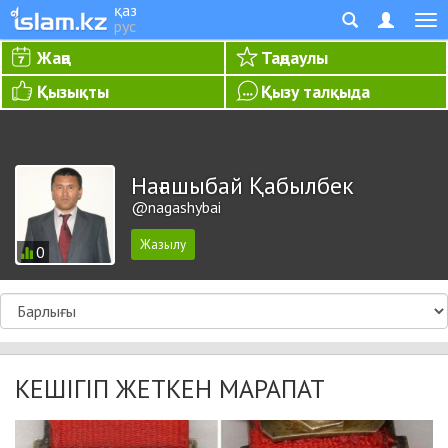
қаз
рус
Жаңа
Таңдаулы
Қызықты
Қызу талқыда
Нағашыбай Қабылбек
@nagashybai
0
КЕШІГІП ЖЕТКЕН МАРАПАТ