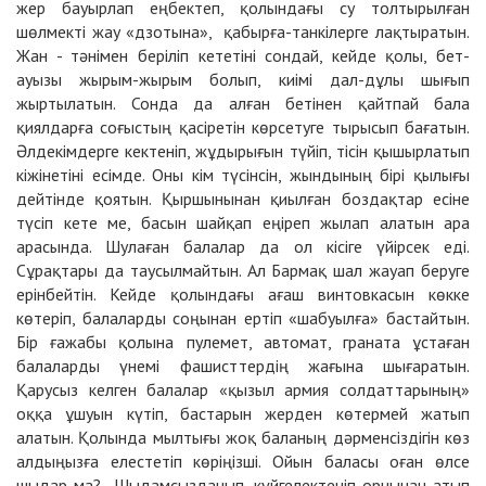
жер бауырлап еңбектеп, қолындағы су толтырылған
шөлмекті жау «дзотына», қабырға-танкілерге лақтыратын.
Жан - тәнімен беріліп кететіні сондай, кейде қолы, бет-
ауызы жырым-жырым болып, киімі дал-дұлы шығып
жыртылатын. Сонда да алған бетінен қайтпай бала
қиялдарға соғыстың қасіретін көрсетуге тырысып бағатын.
Әлдекімдерге кектеніп, жұдырығын түйіп, тісін қышырлатып
кіжінетіні есімде. Оны кім түсінсін, жындының бірі қылығы
дейтінде қоятын. Қыршынынан қиылған боздақтар есіне
түсіп кете ме, басын шайқап еңіреп жылап алатын ара
арасында. Шулаған балалар да ол кісіге үйірсек еді.
Сұрақтары да таусылмайтын. Ал Бармақ шал жауап беруге
ерінбейтін. Кейде қолындағы ағаш винтовкасын көкке
көтеріп, балаларды соңынан ертіп «шабуылға» бастайтын.
Бір ғажабы қолына пулемет, автомат, граната ұстаған
балаларды үнемі фашисттердің жағына шығаратын.
Қарусыз келген балалар «қызыл армия солдаттарының»
оққа ұшуын күтіп, бастарын жерден көтермей жатып
алатын. Қолында мылтығы жоқ баланың дәрменсіздігін көз
алдыңызға елестетіп көріңізші. Ойын баласы оған өлсе
шыдар ма? Шыдамсызданып, күйгелектеніп орнынан атып