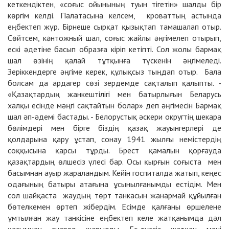
кеткендіктен, «соғыс ойынының туын тігетін» шалды бір
көргім келді. Палатасына келсем, кроваттың астында
еңбектеп жүр. Бірнеше сырқат қызықтап тамашалап отыр.
Сөйтсем, кәнтожный шал, соғыс жайлы әңгімелеп отырып,
ескі әдетіне басып образға кіріп кетіпті. Сол жолы бармақ
шал өзінің қалай тұтқынға түскенін әңгімеледі.
Зеріккендерге әңгіме керек, құлықсыз тыңдап отыр. Бала
болсам да ардагер сөзі зердемде сақталып қалыпты. -
«Қазақтардың жанкештілігі мен батырлығын Беларусь
халқы есінде мәңгі сақтайтын болар» деп әңгімесін Бармақ
шал әп-әдемі бастады. - Белорустық әскери округтің шекара
бөлімдері мен бірге біздің қазақ жауынгерлері де
қолдарына қару ұстап, сонау 1941 жылғы немістердің
соққысына қарсы тұрды. Брест қамалын қорғауда
қазақтардың өлшесіз үлесі бар. Осы қырғын соғыста мен
басымнан ауыр жараландым. Кейін госпиталда жатып, кеңес
одағының батыры атағына ұсынылғанымды естідім. Мен
сол шайқаста жаудың төрт танкасын жанармай құйылған
бөтелкемен өртеп жібердім. Есімде қалғаны өршелене
ұмтылған жау танкісіне еңбектеп келе жатқанымда дәл
қасымнан снаряд жарылды. Ес-түссіз жатқан мені