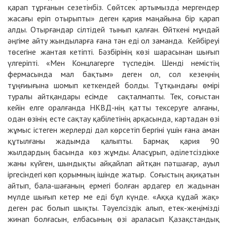
қарап тұрғанын сезетінбіз. Сөйтсек артымызда мергендер
жасағы еріп отырыпты» деген қария маңайына бір қарап
алды. Отырғандар сілтідей тынып қалған. Өйткені мұндай
әңгіме айту жындыларға ғана тән еді ол заманда. Кейбіреуі
төсегіне жантая кетіпті. Бәзбірінің көзі шарасынан шығып
үлгеріпті. «Мен Концлагерге түспедім. Шенді немістің
фермасында мал бақтым» деген ол, сол кезеңнің
тұңғиығына шомып кеткендей болды. Тұтқындағы өмірі
туралы айтқандары есімде сақталмапты. Тек, соғыстан
кейін елге оралғанда НКВД-нің қатты тексеруге алғаны,
одан өзінің есте сақтау қабілетінің арқасында, картадан өзі
жұмыс істеген жерлерді дәл көрсетіп бергіні үшін ғана аман
құтылғаны жадымда қалыпты. Бармақ қария 90
жылдардың басында көз жұмды. Аласұрып, әділетсіздікке
жаны күйген, шындықты айқайлап айтқан пәтшағар, ауыл
іргесіндегі көп қорымның ішінде жатыр. Соғыстың ақиқатын
айтып, бала-шағаның ермегі болған ардагер ел жадынан
мүлде шығып кетер ме еді бұл күнде. «Аққа құдай жақ»
деген рас болып шықты. Тәуелсіздік алып, етек-жеңімізді
жинап болғасын, елбасының өзі араласып Қазақстандық