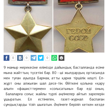
0
0
0
9 мамыр мерекесіне елімізде дайындық басталғанда есіме
мына жайттың түсетіні бар. 80 - ші жылдардың ортасында
мен туған ауылда Бармақ атты қария тіршілік кешті. Ел-
жұрт оны алжыған шал десе-тін. Өйткені қолына «қару
алып» «фашисттермен» «соғысатыны» бар еді оның.
Балаларға соғыс жайлы түрлі әңгімелер айтып зәрелерін
ұшыратын. Ел естімеген, газет-журнал баспаған
сұмдықтарды тізіп шығатын. Әңгімеге беріліп кеткен кезде