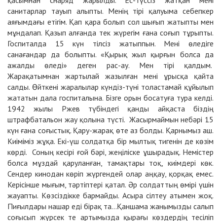
санитарлар тауып алыпты. Менің тірі қалуыма себепкер
аяғымдағы етігім. Қап қара болып сол шығып жатыпты мен
мұндалап. Қазып алғанда тек жүрегім ғана соғып тұрыпты.
Госпиталда 15 күн тілсіз жатыппын. Мені өледіге
санағандар да болыпты. «Қырық жыл қырғын болса да
ажалды өледі» деген рас-ау. Мен тірі қалдым.
Жарақатымнан жартылай жазылған мені ұрысқа қайта
салды. Өйткені жаралылар күндіз-түні толастамай құйылып
жататын дала госпиталына. Бізге орын босатуға тура келді.
1942 жылы Ржев түбіндегі қанды айқаста біздің
штрафбатальон жау қолына түсті. Жасырмаймын небәрі 15
күн ғана соғыстық. Қару-жарақ өте аз болды. Қарнымыз аш.
Киіміміз жұқа. Екі-үш солдатқа бір мылтық тигенін де көзім
көрді. Соның кесірі ғой бәрі, жеңіліске ұшырадық. Немістер
болса мұздай қаруланған, тамақтары тоқ, киімдері көк.
Сендер кинодан көріп жүргендей олар аңқау, қорқақ емес.
Керісінше мығым, тәртіптері қатал. Әр солдаттың өмірі үшін
жауапты. Көзсіздікке бармайды. Асыра сілтеу атымен жоқ.
Пиғылдары нашар еді бірақ та...Қаншама жанымызды салып
соғысып жүрсек те артымызда қырағы көздердің тесіліп