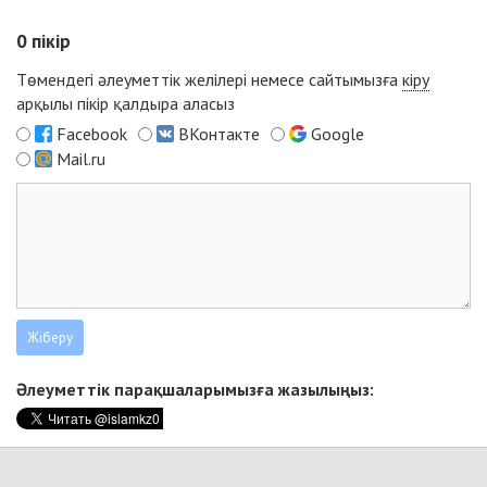
0
пікір
Төмендегі әлеуметтік желілері немесе сайтымызға
кіру
арқылы пікір қалдыра аласыз
Facebook
ВКонтакте
Google
Mail.ru
Әлеуметтік парақшаларымызға жазылыңыз: